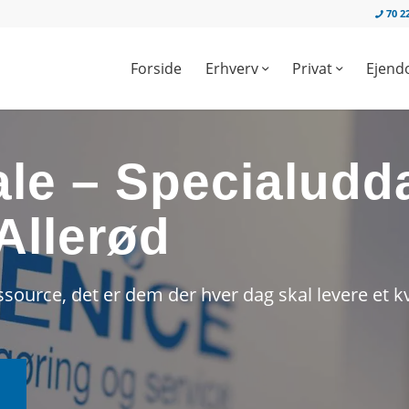
70 22
Forside
Erhverv
Privat
Ejend
le – Specialudd
Allerød
ssource, det er dem der hver dag skal levere et 