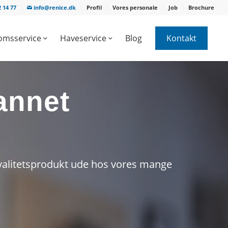
 14 77
info@renice.dk
Profil
Vores personale
Job
Brochure
omsservice
Haveservice
Blog
Kontakt
annet
kvalitetsprodukt ude hos vores mange