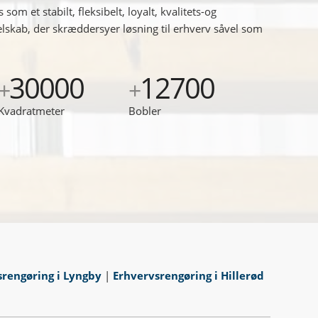
som et stabilt, fleksibelt, loyalt, kvalitets-og
elskab, der skræddersyer løsning til erhverv såvel som
30000
12700
+
+
Kvadratmeter
Bobler
srengøring i Lyngby
|
Erhvervsrengøring i Hillerød