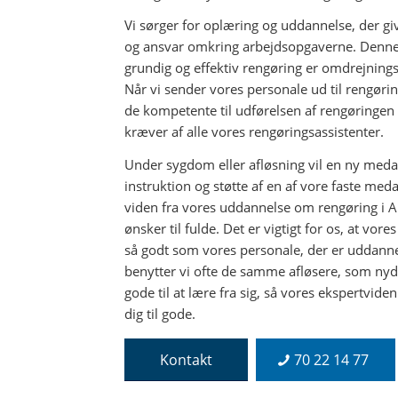
Vi sørger for oplæring og uddannelse, der g
og ansvar omkring arbejdsopgaverne. Denne 
grundig og effektiv rengøring er omdrejnings
Når vi sender vores personale ud til rengørin
de kompetente til udførelsen af rengøringen 
kræver af alle vores rengøringsassistenter.
Under sygdom eller afløsning vil en ny medar
instruktion og støtte af en af vore faste me
viden fra vores uddannelse om rengøring i A
ønsker til fulde. Det er vigtigt for os, at vor
så godt som vores personale, der er uddannet
benytter vi ofte de samme afløsere, som nyde
gode til at lære fra sig, så vores ekspertvid
dig til gode.
Kontakt
70 22 14 77