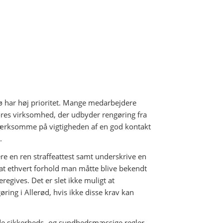
jø har høj prioritet. Mange medarbejdere
vores virksomhed, der udbyder rengøring fra
mærksomme på vigtigheden af en god kontakt
.
re en ren straffeattest samt underskrive en
at ethvert forhold man måtte blive bekendt
egives. Det er slet ikke muligt at
ing i Allerød, hvis ikke disse krav kan
de sikkerheds- og sundhedsmæssige regler,