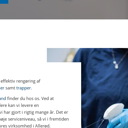
effektiv rengøring af
ner
samt
trapper
.
land
finder du hos os. Ved at
re kan vi levere en
vi har gjort i rigtig mange år. Det er
høje serviceniveau, så vi i fremtiden
ores virksomhed i Allerød.