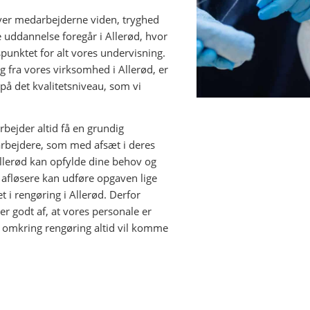
iver medarbejderne viden, tryghed
uddannelse foregår i Allerød, hvor
punktet for alt vores undervisning.
g fra vores virksomhed i Allerød, er
på det kvalitetsniveau, som vi
bejder altid få en grundig
darbejdere, som med afsæt i deres
llerød kan opfylde dine behov og
es afløsere kan udføre opgaven lige
 i rengøring i Allerød. Derfor
r godt af, at vores personale er
en omkring rengøring altid vil komme