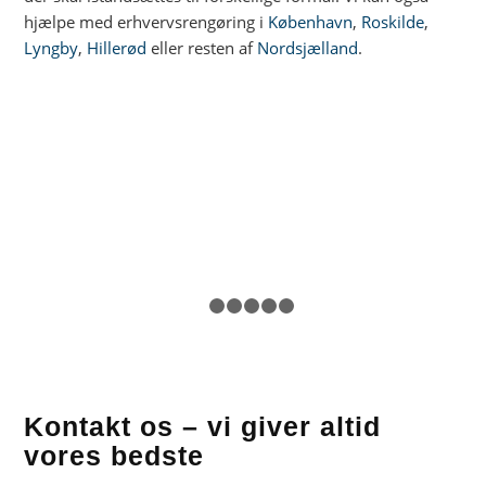
hjælpe med erhvervsrengøring i
København
,
Roskilde
,
Lyngby
,
Hillerød
eller resten af
Nordsjælland
.
1
2
3
4
5
6
Kontakt os – vi giver altid
vores bedste