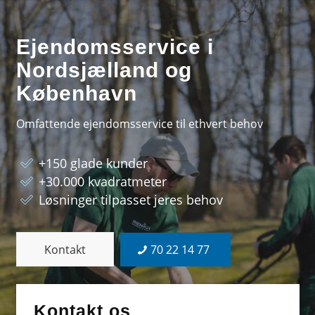
Ejendomsservice i
Nordsjælland og
København
Omfattende ejendomsservice til ethvert behov
+150 glade kunder
+30.000 kvadratmeter
Løsninger tilpasset jeres behov
Kontakt
70 22 14 77
Kontakt os