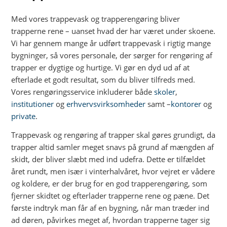
Med vores trappevask og trapperengøring bliver
trapperne rene – uanset hvad der har været under skoene.
Vi har gennem mange år udført trappevask i rigtig mange
bygninger, så vores personale, der sørger for rengøring af
trapper er dygtige og hurtige. Vi gør en dyd ud af at
efterlade et godt resultat, som du bliver tilfreds med.
Vores rengøringsservice inkluderer både
skoler
,
institutioner
og
erhvervsvirksomheder
samt –
kontorer
og
private
.
Trappevask og rengøring af trapper skal gøres grundigt, da
trapper altid samler meget snavs på grund af mængden af
skidt, der bliver slæbt med ind udefra. Dette er tilfældet
året rundt, men især i vinterhalvåret, hvor vejret er vådere
og koldere, er der brug for en god trapperengøring, som
fjerner skidtet og efterlader trapperne rene og pæne. Det
første indtryk man får af en bygning, når man træder ind
ad døren, påvirkes meget af, hvordan trapperne tager sig