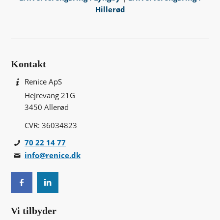
Hillerød
Kontakt
Renice ApS
Hejrevang 21G
3450 Allerød
CVR: 36034823
70 22 14 77
info@renice.dk
Vi tilbyder